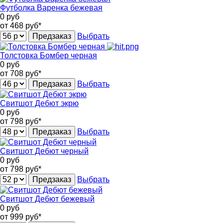
Футболка Варенка бежевая
0
руб
от 468
руб*
Предзаказ
Выбрать
Толстовка Бомбер черная
0
руб
от 708
руб*
Предзаказ
Выбрать
Свитшот Дебют экрю
0
руб
от 798
руб*
Предзаказ
Выбрать
Свитшот Дебют черный
0
руб
от 798
руб*
Предзаказ
Выбрать
Свитшот Дебют бежевый
0
руб
от 999
руб*