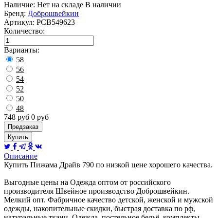
Наличие:
Нет на складе
В наличии
Бренд:
Доброшвейкин
Артикул:
РСВ549623
Количество
:
Варианты:
58
56
54
52
50
48
748
руб
0
руб
Предзаказ
Купить
Описание
Купить Пижама Драйв 790 по низкой цене хорошего качества.
Выгодные цены на Одежда оптом от российского
производителя Швейное производство Доброшвейкин.
Мелкий опт. Фабричное качество детской, женской и мужской
одежды, накопительные скидки, быстрая доставка по рф,
натуральные ткани. Одежда, постельное бельё, комплекты,