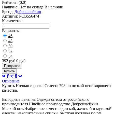
Рейтинг:
(0.0)
Наличие:
Нет на складе
В наличии
Бренд:
Доброшвейкин
Артикул:
РСВ556474
Количество
:
Варианты:
46
48
50
52
54
392
руб
0
руб
Предзаказ
Купить
Описание
Купить Ночная сорочка Селеста 798 по низкой цене хорошего
качества.
Выгодные цены на Одежда оптом от российского
производителя Швейное производство Доброшвейкин.
Мелкий опт. Фабричное качество детской, женской и мужской
одежды, накопительные скидки, быстрая доставка по рф,