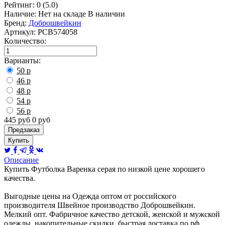
Рейтинг:
0
(5.0)
Наличие:
Нет на складе
В наличии
Бренд:
Доброшвейкин
Артикул:
РСВ574058
Количество
:
Варианты:
50 р
46 р
48 р
54 р
56 р
445
руб
0
руб
Предзаказ
Купить
Описание
Купить Футболка Варенка серая по низкой цене хорошего
качества.
Выгодные цены на Одежда оптом от российского
производителя Швейное производство Доброшвейкин.
Мелкий опт. Фабричное качество детской, женской и мужской
одежды, накопительные скидки, быстрая доставка по рф,