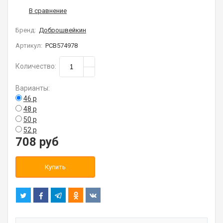
Бренд:
Доброшвейкин
Артикул:
РСВ574978
Количество
:
Варианты:
46 р
48 р
50 р
52 р
708
руб
Купить