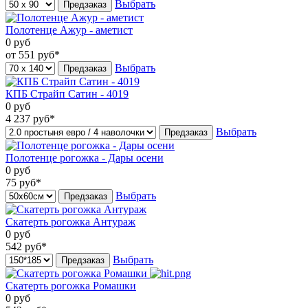
Выбрать
Предзаказ
Полотенце Ажур - аметист
0
руб
от 551
руб*
Выбрать
Предзаказ
КПБ Страйп Сатин - 4019
0
руб
4 237
руб*
Выбрать
Предзаказ
Полотенце рогожка - Дары осени
0
руб
75
руб*
Выбрать
Предзаказ
Скатерть рогожка Антураж
0
руб
542
руб*
Выбрать
Предзаказ
Скатерть рогожка Ромашки
0
руб