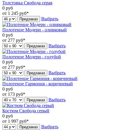
Толстовка Свобода серая
0
руб
от 1 245
руб*
Выбрать
Предзаказ
Полотенце Модерн - оливковый
0
руб
от 277
руб*
Выбрать
Предзаказ
Полотенце Модерн - голубой
0
руб
от 277
руб*
Выбрать
Предзаказ
Полотенце Гармония - коричневый
0
руб
от 173
руб*
Выбрать
Предзаказ
Костюм Свобода серый
0
руб
от 1 997
руб*
Выбрать
Предзаказ