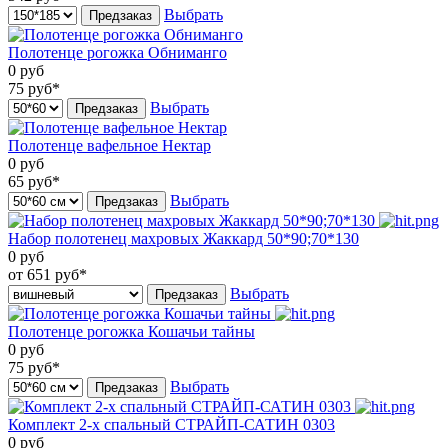
Выбрать
Предзаказ
Полотенце рогожка Обниманго
0
руб
75
руб*
Выбрать
Предзаказ
Полотенце вафельное Нектар
0
руб
65
руб*
Выбрать
Предзаказ
Набор полотенец махровых Жаккард 50*90;70*130
0
руб
от 651
руб*
Выбрать
Предзаказ
Полотенце рогожка Кошачьи тайны
0
руб
75
руб*
Выбрать
Предзаказ
Комплект 2-х спальный СТРАЙП-САТИН 0303
0
руб