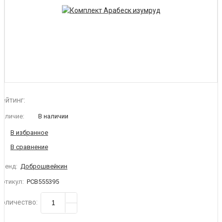
Рейтинг:
Наличие:
В наличии
Бренд:
Доброшвейкин
Артикул:
РСВ555395
Количество
: