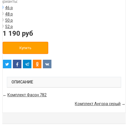
Варианты:
46 р
48 р
50 р
52 р
1 190
руб
Купить
ОПИСАНИЕ
←
Комплект Фасон 782
Комплект Ангора серый
→